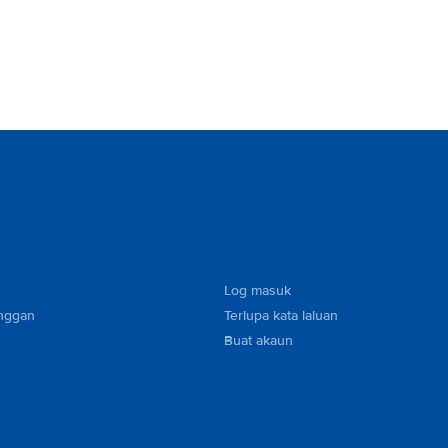
Log masuk
nggan
Terlupa kata laluan
Buat akaun