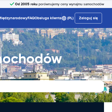
Od 2005 roku
porównujemy ceny wynajmu samochodów
Międzynarodowy
FAQ
Obsługa klienta
(PL)
Zaloguj się
amochodów