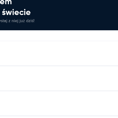
jem
świecie
taj z niej już dziś!