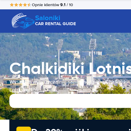
9.1
Opnie klientów
/ 10
Saloniki
CAR RENTAL GUIDE
Chalkidiki Lot
Wyszukaj wypożyczalnię samochodów w Chalkidiki
Lotnisko