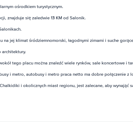
pularnym ośrodkiem turystycznym.
cji, znajduje się zaledwie 13 KM od Salonik.
Salonikach.
 na jej klimat śródziemnomorski, łagodnymi zimami i suche gorące
 architektury.
, wokół tego placu można znaleźć wiele rynków, sale koncertowe i ta
busy i metro, autobusy i metro praca netto ma dobre połączenie z l
 Chalkidiki i okolicznych miast regionu, jest zalecane, aby wynaj