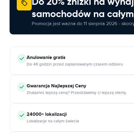
Do 20% zniżki na wyna
samochodów na całym 
Promocja jest ważna do 11 sierpnia 2026 - skorzys
Anulowanie
gratis
Do 48 godzin przed zaplanowanym czasem odbioru
Gwarancja Najlepszej Ceny
Znalazłeś lepszą cenę? Przedstawimy ci lepszą ofertę.
24000+
lokalizacji
Lokalizacje na całym świecie