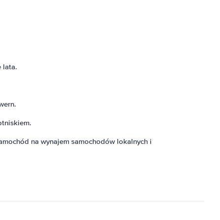
 lata.
wern.
otniskiem.
ąć samochód na wynajem samochodów lokalnych i