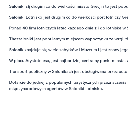
Saloniki są drugim co do wielkości miasto Grecji i to jest po
Saloniki Lotnisko jest drugim co do wielkości port lotniczy Gre
Ponad 40 firm lotniczych latać każdego dnia z i do lotniska w 
Thessaloniki jest popularnym miejscem wypoczynku ze względu
Salonik znajduje się wiele zabytków i Muzeum i jest znany jego
W placu Arystotelesa, jest najbardziej centralny punkt miasta
Transport publiczny w Salonikach jest obsługiwana przez auto
Dotarcie do jednej z popularnych turystycznych przeznaczenia
międzynarodowych agentów w Saloniki Lotnisko.