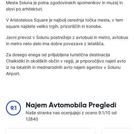
Mesta Soluna je polna zgodovinskih spomenikov in muzej in
slovi po arhitekturi.
V Aristotelous Square je najbolj osrednja točka mesta, v tem
square najdete veliko trgih, prizoriščih in konobe.
Javni prevoz v Solunu postrežejo z avtobusi in metro, avtobus
in metro neto delo ima dobre povezave z letališča.
Za dosego enega od priljubljena turistična destinacija
Chalkidiki in okoliških občin v regiji, je priporočljivo najeti avto
iz na lokalnih in mednarodnih avto najem agentov v Solunu
Airport.
Najem Avtomobila Pregledi
9.1
Naše stranke nas ocenjujejo z oceno 9.1/10 od
12840