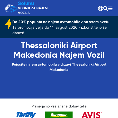
Solunu
VODNIK ZA NAJEM
VOZILA
Do 20% popusta na najem avtomobilov po vsem svetu
Ta promocija velja do 11. avgust 2026 - izkoristite jo še
danes!
Thessaloniki Airport
Makedonia Najem Vozil
Poiščite najem avtomobila v državi Thessaloniki Airport
Makedonia
Primerjamo vse znane dobavitelje