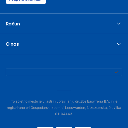
Račun
O nas
To spletno mesto je v lasti in upravljanju družbe EasyTerra B.V. in je
registrirano pri Gospodarski zbornici Leeuwarden, Nizozemska, številka
01104443.