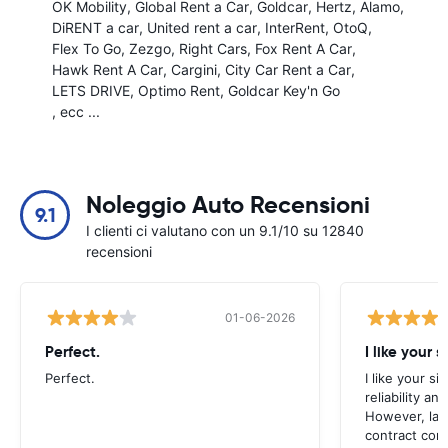
OK Mobility
Global Rent a Car
Goldcar
Hertz
Alamo
DiRENT a car
United rent a car
InterRent
OtoQ
Flex To Go
Zezgo
Right Cars
Fox Rent A Car
Hawk Rent A Car
Cargini
City Car Rent a Car
LETS DRIVE
Optimo Rent
Goldcar Key'n Go
, ecc ...
Noleggio Auto Recensioni
9.1
I clienti ci valutano con un 9.1/10 su 12840
recensioni
01-06-2026
Perfect.
I like your s
Perfect.
I like your s
reliability a
However, late
contract con