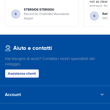
not as clear 
instance 2nd 
STERGIOS STERGIOU
the most imp
Euric
S
Record Go Chalkidiki Macedonia
your site.
E
SKG R
Airport
Aiuto e contatti
Hai bisogno di aiuto? Contatta i nostri specialisti del
noleggio.
Assistenza clienti
Account