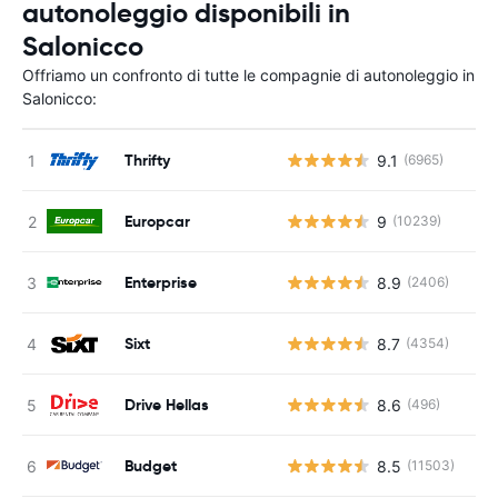
autonoleggio disponibili in
Salonicco
Offriamo un confronto di tutte le compagnie di autonoleggio in
Salonicco:
Thrifty
9.1
(6965)
Europcar
9
(10239)
Enterprise
8.9
(2406)
Sixt
8.7
(4354)
Drive Hellas
8.6
(496)
Budget
8.5
(11503)