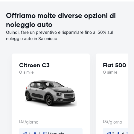
Offriamo molte diverse opzioni di
noleggio auto
Quindi, fare un preventivo e risparmiare fino al 50% sul
noleggio auto in Salonicco
Citroen C3
Fiat 500
O simile
O simile
Da
Da
/giorno
/giorno
4
4
Manuale
2
4
M