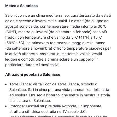
Meteo a Salonicco
Salonicco vive un clima mediterraneo, caratterizzato da estati
calde e secche e inverni miti e umidi. Le estati (da giugno ad
agosto) sono calde, con temperature medie intorno ai 30°C
(86°F), mentre gli inverni (da dicembre a febbraio) sono più
freddi, con temperature che vanno da 5°C (41°F) a 15°C
(59°C). °C). La primavera (da marzo a maggio) e l'autunno
(da settembre a novembre) offrono temperature piacevoli per
le attività all'aperto. Assicurati di mettere in valigia vestiti
leggeri e comodi, oltre a crema solare e un cappello, in
particolare durante i mesi estivi.
Attrazioni popolari a Salonicco
Torre Bianca: visita l'iconica Torre Bianca, simbolo di
Salonicco. Sali in cima per una vista panoramica della città
ed esplora il museo all'interno, che mette in mostra la storia
e la cultura di Salonicco.
Rotonda: Lasciati stupire dalla Rotonda, un'imponente
struttura cilindrica costruita nel IV secolo d.C.
Originariamente destinato a mausoleo, in seguito servì da