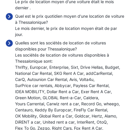
Le prix de location moyen d'une voiture était le mois
dernier
.
Quel est le prix quotidien moyen d'une location de voiture
à Thessalonique?
Le mois dernier, le prix de location moyen était de
par
jour.
Quelles sont les sociétés de location de voitures
disponibles pour Thessalonique?
Les sociétés de location de voitures disponibles à
Thessalonique sont:
Thrifty
Europcar
Enterprise
Sixt
Drive Hellas
Budget
National Car Rental
SKG Rent A Car
addCarRental
CarQ
Autounion Car Rental
Avis
Volta4u
SurPrice car rentals
Abbycar
Payless Car Rental
IDEA MOBILITY
Dollar Rent a Car
Exer Rent A Car
Green Motion
GLOBAL Rent-a-Car
Caldera
Yours Carrental
Carwiz rent a car
Record Go
wheego
Centauro
Keddy By Europcar
FireFly Car Rental
OK Mobility
Global Rent a Car
Goldcar
Hertz
Alamo
DiRENT a car
United rent a car
InterRent
OtoQ
Flex To Go
Zezgo
Right Cars
Fox Rent A Car