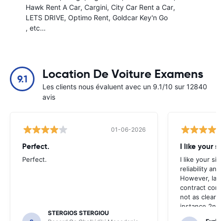
Hawk Rent A Car
Cargini
City Car Rent a Car
LETS DRIVE
Optimo Rent
Goldcar Key'n Go
, etc…
Location De Voiture Examens
9.1
Les clients nous évaluent avec un 9.1/10 sur 12840
avis
01-06-2026
Perfect.
I like your s
Perfect.
I like your s
reliability a
However, late
contract con
not as clear 
instance 2nd 
STERGIOS STERGIOU
the most imp