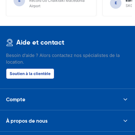
Euric
S
Record Go Chalkidiki Macedonia
your site.
E
SKG R
Airport
Aide et contact
Besoin d'aide ? Alors contactez nos spécialistes de la
location.
Soutien à la clientèle
Compte
À propos de nous