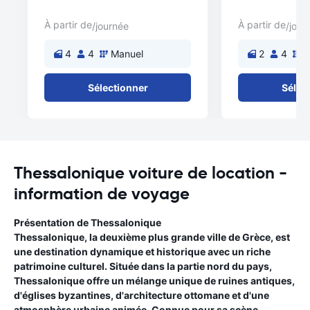
À partir de
À partir de
/journée
/jour
4
4
Manuel
2
4
M
Sélectionner
Sélec
Thessalonique voiture de location -
information de voyage
Présentation de Thessalonique
Thessalonique, la deuxième plus grande ville de Grèce, est
une destination dynamique et historique avec un riche
patrimoine culturel. Située dans la partie nord du pays,
Thessalonique offre un mélange unique de ruines antiques,
d'églises byzantines, d'architecture ottomane et d'une
atmosphère urbaine animée. Connue pour sa scène