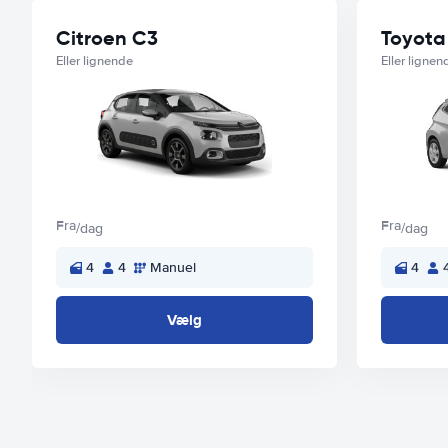
Citroen C3
Toyota
Eller lignende
Eller lignen
Fra
Fra
/dag
/dag
4
4
Manuel
4
Vælg