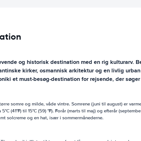
mation
vende og historisk destination med en rig kulturarv. Be
antinske kirker, osmannisk arkitektur og en livlig urb
niki et must-besøg-destination for rejsende, der søger 
ørre somre og milde, våde vintre. Somrene (juni til august) er var
5°C (41°F) til 15°C (59) °F). Forår (marts til maj) og efterår (septem
 samt solcreme og en hat, især i sommermånederne.