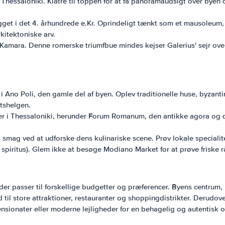
hessaloniki. Klatre til toppen for at få panoramaudsigt over byen 
get i det 4. århundrede e.Kr. Oprindeligt tænkt som et mausoleum, 
itektoniske arv.
Kamara. Denne romerske triumfbue mindes kejser Galerius' sejr over
 Ano Poli, den gamle del af byen. Oplev traditionelle huse, byzant
ytshelgen.
 i Thessaloniki, herunder Forum Romanum, den antikke agora og den
mag ved at udforske dens kulinariske scene. Prøv lokale specialite
 spiritus). Glem ikke at besøge Modiano Market for at prøve friske r
, der passer til forskellige budgetter og præferencer. Byens centru
l store attraktioner, restauranter og shoppingdistrikter. Derudover
sionater eller moderne lejligheder for en behagelig og autentisk o