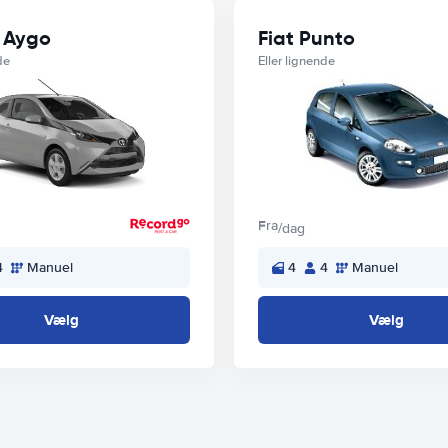
 Aygo
Fiat Punto
de
Eller lignende
Fra
/dag
4
Manuel
4
4
Manuel
Vælg
Vælg