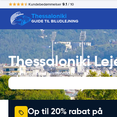
9.1
Kundebedømmelser
/ 10
Thessaloniki
GUIDE TIL BILUDLEJNING
Thessaloniki Leje
Søg efter lejebil i Thessaloniki
Op til 20% rabat på