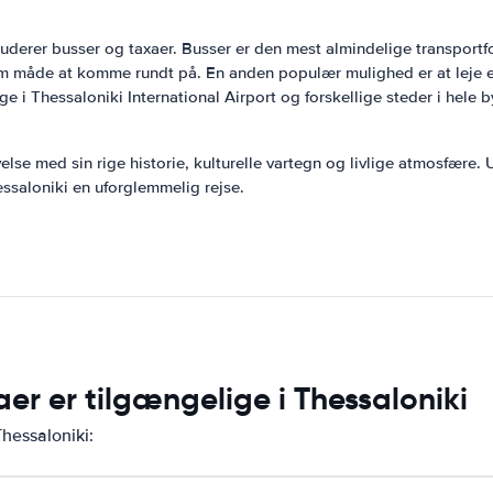
nkluderer busser og taxaer. Busser er den mest almindelige transport
 måde at komme rundt på. En anden populær mulighed er at leje en bi
e i Thessaloniki International Airport og forskellige steder i hele 
else med sin rige historie, kulturelle vartegn og livlige atmosfære
essaloniki en uforglemmelig rejse.
aer er tilgængelige i Thessaloniki
Thessaloniki: