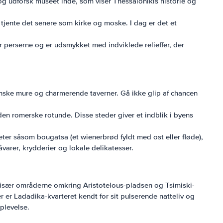
og udforsk museet inde, som viser Thessalonikis historie og
tjente det senere som kirke og moske. I dag er det et
 perserne og er udsmykket med indviklede relieffer, der
inske mure og charmerende taverner. Gå ikke glip af chancen
 romerske rotunde. Disse steder giver et indblik i byens
ter såsom bougatsa (et wienerbrød fyldt med ost eller fløde),
åvarer, krydderier og lokale delikatesser.
m, især områderne omkring Aristotelous-pladsen og Tsimiski-
 er Ladadika-kvarteret kendt for sit pulserende natteliv og
plevelse.