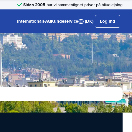
Siden 2005
har vi sammenlignet priser på biludlejning
International
FAQ
Kundeservice
(DK)
Log ind