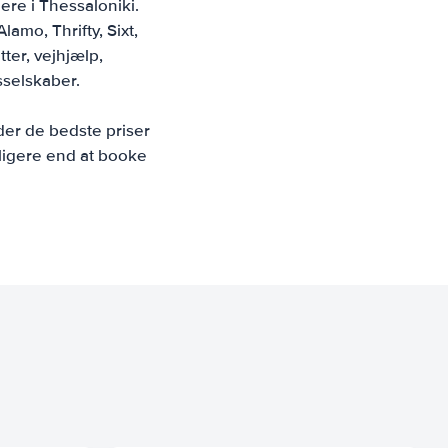
ere i Thessaloniki.
amo, Thrifty, Sixt,
tter, vejhjælp,
sselskaber.
der de bedste priser
illigere end at booke