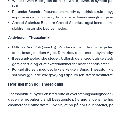
White Tower: Besøg det ikoniske White Tower, et symbol på T
kultur.
Rotunda: Beundre Rotunda, en massiv cylindrisk struktur byg
imponerende monument, der afspejler byens mangfoldige ark
Arch of Galerius: Beundre Arch of Galerius, også kendt som 
skildrer historiske begivenheder.
Aktiviteter i Thessaloniki
Udforsk Ano Poli (øvre by): Vandre gennem de smalle gader i
for at besøge kirken Agios Dimitrios, dedikeret til byens sk
Besøg arkæologiske steder: Udforsk de arkæologiske steder
gamle fortid og er et skattekammer for historieentusiaster.
Forkæl dig selv med det lokale køkken: Smag Thessalonikis s
souvlaki (grillede kødspyd) og tsipouro (en stærk destilleret
Hvor skal man bo i Thessaloniki
Thessaloniki tilbyder en bred vifte af overnatningsmuligheder
gaden, er populær blandt besøgende på grund af dens nærhed ti
charmerende atmosfære. Overvej at bo på boutiquehoteller, pen