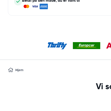
Betal på den måde, du er vant til
Hjem
Vi 