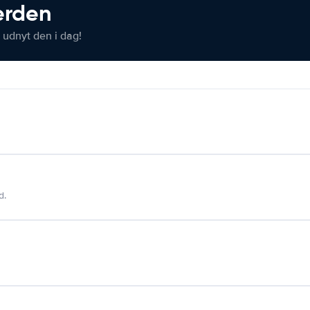
verden
 udnyt den i dag!
d.