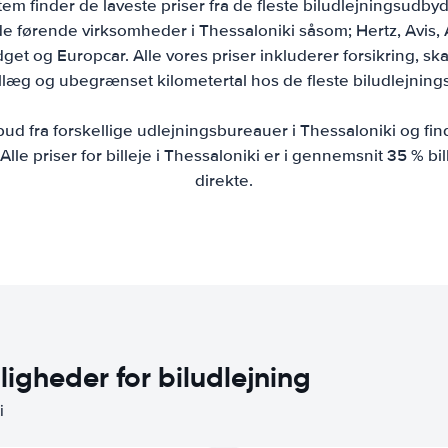
m finder de laveste priser fra de fleste biludlejningsudbyd
 førende virksomheder i Thessaloniki såsom; Hertz, Avis, Al
et og Europcar. Alle vores priser inkluderer forsikring, ska
illæg og ubegrænset kilometertal hos de fleste biludlejning
bud fra forskellige udlejningsbureauer i Thessaloniki og fin
 Alle priser for billeje i Thessaloniki er i gennemsnit 35 % b
direkte.
ligheder for biludlejning
i